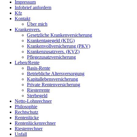
Impressum
Infobrief anfordern
Kfz
Kontakt
Über mich
Krankenvers.
Gesetzliche Krankenversicherung
Krankentagegeld (KTG)
Krankenvollversicherung (PKV)
Krankenzusatzvers. (KVZ)
Pflegezusatzversicherung
Leben/Rente
Basis-Rente
Betriebliche Altersversorgung
Kapitallebensversicherung
Private Rentenversicherung
Riesterrente
Sterbegeld
Netto-Lohnrechner
Philosophie
Rechtschutz
Rentenlücke
Rentenlückenrechner
Riesterrechner
Unfall