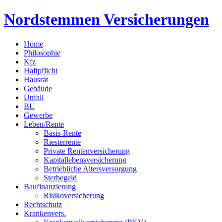
Nordstemmen Versicherungen
Home
Philosophie
Kfz
Haftpflicht
Hausrat
Gebäude
Unfall
BU
Gewerbe
Leben/Rente
Basis-Rente
Riesterrente
Private Rentenversicherung
Kapitallebensversicherung
Betriebliche Altersversorgung
Sterbegeld
Baufinanzierung
Risikoversicherung
Rechtschutz
Krankenvers.