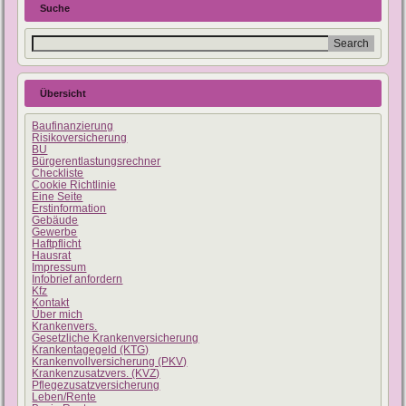
Suche
Übersicht
Baufinanzierung
Risikoversicherung
BU
Bürgerentlastungsrechner
Checkliste
Cookie Richtlinie
Eine Seite
Erstinformation
Gebäude
Gewerbe
Haftpflicht
Hausrat
Impressum
Infobrief anfordern
Kfz
Kontakt
Über mich
Krankenvers.
Gesetzliche Krankenversicherung
Krankentagegeld (KTG)
Krankenvollversicherung (PKV)
Krankenzusatzvers. (KVZ)
Pflegezusatzversicherung
Leben/Rente