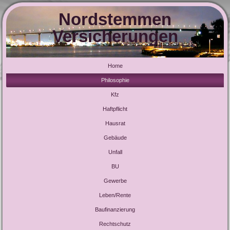
Nordstemmen
Versicherungen
Home
Philosophie
Kfz
Haftpflicht
Hausrat
Gebäude
Unfall
BU
Gewerbe
Leben/Rente
Baufinanzierung
Rechtschutz