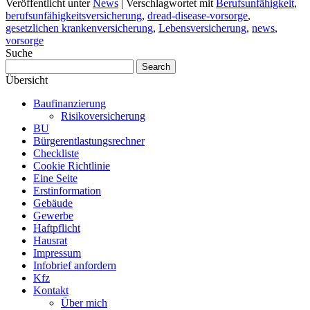
Veröffentlicht unter
News
|
Verschlagwortet mit
Berufsunfähigkeit
,
berufsunfähigkeitsversicherung
,
dread-disease-vorsorge
,
gesetzlichen krankenversicherung
,
Lebensversicherung
,
news
,
vorsorge
Suche
Übersicht
Baufinanzierung
Risikoversicherung
BU
Bürgerentlastungsrechner
Checkliste
Cookie Richtlinie
Eine Seite
Erstinformation
Gebäude
Gewerbe
Haftpflicht
Hausrat
Impressum
Infobrief anfordern
Kfz
Kontakt
Über mich