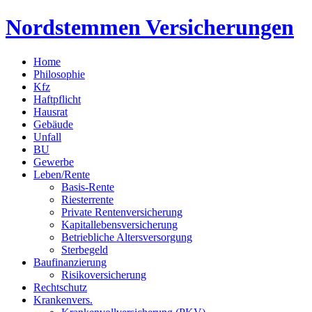
Nordstemmen Versicherungen
Home
Philosophie
Kfz
Haftpflicht
Hausrat
Gebäude
Unfall
BU
Gewerbe
Leben/Rente
Basis-Rente
Riesterrente
Private Rentenversicherung
Kapitallebensversicherung
Betriebliche Altersversorgung
Sterbegeld
Baufinanzierung
Risikoversicherung
Rechtschutz
Krankenvers.