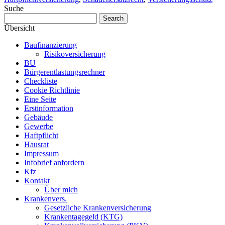
Suche
Übersicht
Baufinanzierung
Risikoversicherung
BU
Bürgerentlastungsrechner
Checkliste
Cookie Richtlinie
Eine Seite
Erstinformation
Gebäude
Gewerbe
Haftpflicht
Hausrat
Impressum
Infobrief anfordern
Kfz
Kontakt
Über mich
Krankenvers.
Gesetzliche Krankenversicherung
Krankentagegeld (KTG)