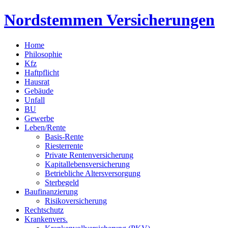
Nordstemmen Versicherungen
Home
Philosophie
Kfz
Haftpflicht
Hausrat
Gebäude
Unfall
BU
Gewerbe
Leben/Rente
Basis-Rente
Riesterrente
Private Rentenversicherung
Kapitallebensversicherung
Betriebliche Altersversorgung
Sterbegeld
Baufinanzierung
Risikoversicherung
Rechtschutz
Krankenvers.