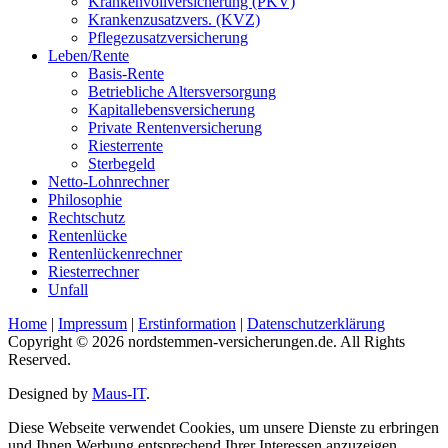
Krankenvollversicherung (PKV)
Krankenzusatzvers. (KVZ)
Pflegezusatzversicherung
Leben/Rente
Basis-Rente
Betriebliche Altersversorgung
Kapitallebensversicherung
Private Rentenversicherung
Riesterrente
Sterbegeld
Netto-Lohnrechner
Philosophie
Rechtschutz
Rentenlücke
Rentenlückenrechner
Riesterrechner
Unfall
Home
|
Impressum
|
Erstinformation
|
Datenschutzerklärung
Copyright © 2026 nordstemmen-versicherungen.de. All Rights
Reserved.
Designed by
Maus-IT
.
Diese Webseite verwendet Cookies, um unsere Dienste zu erbringen
und Ihnen Werbung entsprechend Ihrer Interessen anzuzeigen.